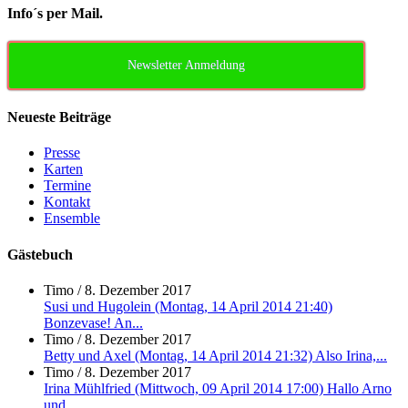
Info´s per Mail.
Newsletter Anmeldung
Neueste Beiträge
Presse
Karten
Termine
Kontakt
Ensemble
Gästebuch
Timo
/
8. Dezember 2017
Susi und Hugolein (Montag, 14 April 2014 21:40)
Bonzevase! An...
Timo
/
8. Dezember 2017
Betty und Axel (Montag, 14 April 2014 21:32) Also Irina,...
Timo
/
8. Dezember 2017
Irina Mühlfried (Mittwoch, 09 April 2014 17:00) Hallo Arno
und...