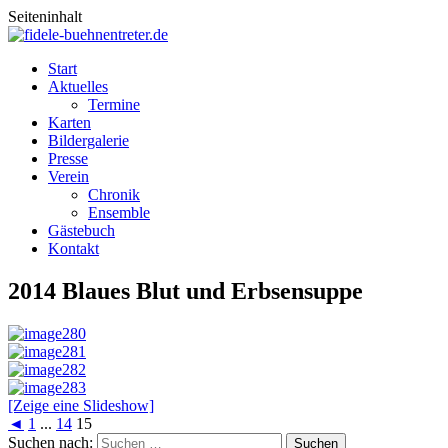
Seiteninhalt
Start
Aktuelles
Termine
Karten
Bildergalerie
Presse
Verein
Chronik
Ensemble
Gästebuch
Kontakt
2014 Blaues Blut und Erbsensuppe
[Zeige eine Slideshow]
◄
1
...
14
15
Suchen nach: